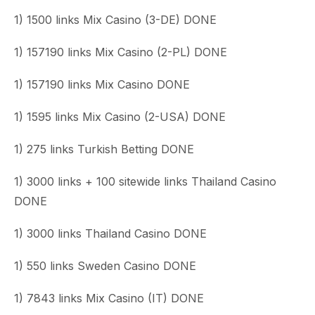
1) 1500 links Mix Casino (3-DE) DONE
1) 157190 links Mix Casino (2-PL) DONE
1) 157190 links Mix Casino DONE
1) 1595 links Mix Casino (2-USA) DONE
1) 275 links Turkish Betting DONE
1) 3000 links + 100 sitewide links Thailand Casino
DONE
1) 3000 links Thailand Casino DONE
1) 550 links Sweden Casino DONE
1) 7843 links Mix Casino (IT) DONE