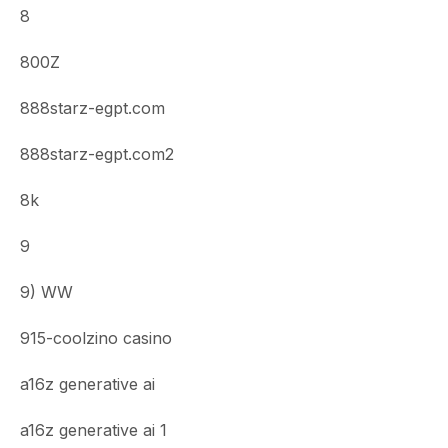
8
800Z
888starz-egpt.com
888starz-egpt.com2
8k
9
9) WW
915-coolzino casino
a16z generative ai
a16z generative ai 1