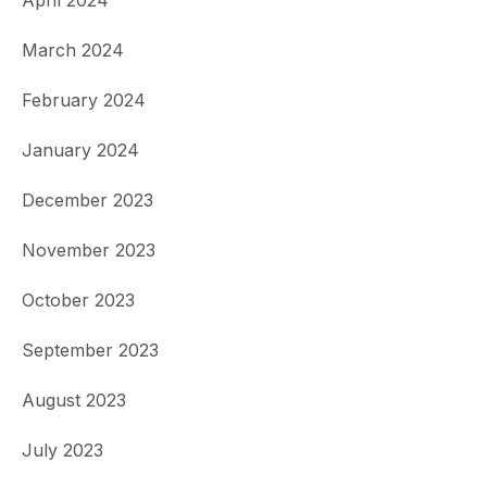
April 2024
March 2024
February 2024
January 2024
December 2023
November 2023
October 2023
September 2023
August 2023
July 2023