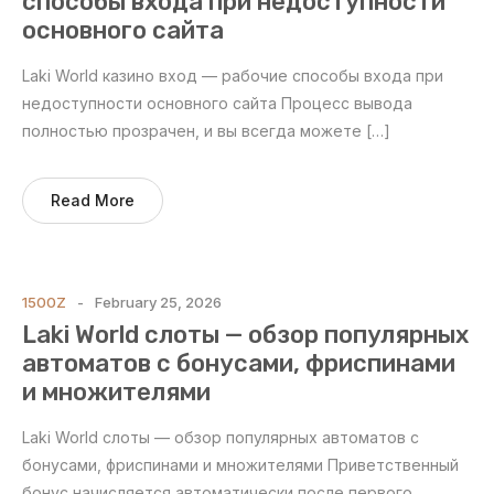
способы входа при недоступности
основного сайта
Laki World казино вход — рабочие способы входа при
недоступности основного сайта Процесс вывода
полностью прозрачен, и вы всегда можете […]
Read More
1500Z
February 25, 2026
Laki World слоты — обзор популярных
автоматов с бонусами, фриспинами
и множителями
Laki World слоты — обзор популярных автоматов с
бонусами, фриспинами и множителями Приветственный
бонус начисляется автоматически после первого