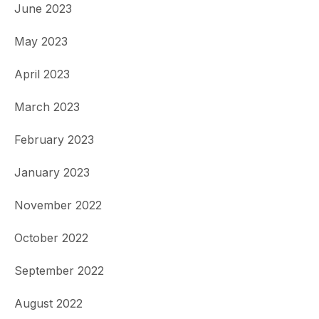
June 2023
May 2023
April 2023
March 2023
February 2023
January 2023
November 2022
October 2022
September 2022
August 2022