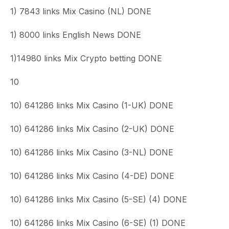
1) 7843 links Mix Casino (NL) DONE
1) 8000 links English News DONE
1)14980 links Mix Crypto betting DONE
10
10) 641286 links Mix Casino (1-UK) DONE
10) 641286 links Mix Casino (2-UK) DONE
10) 641286 links Mix Casino (3-NL) DONE
10) 641286 links Mix Casino (4-DE) DONE
10) 641286 links Mix Casino (5-SE) (4) DONE
10) 641286 links Mix Casino (6-SE) (1) DONE