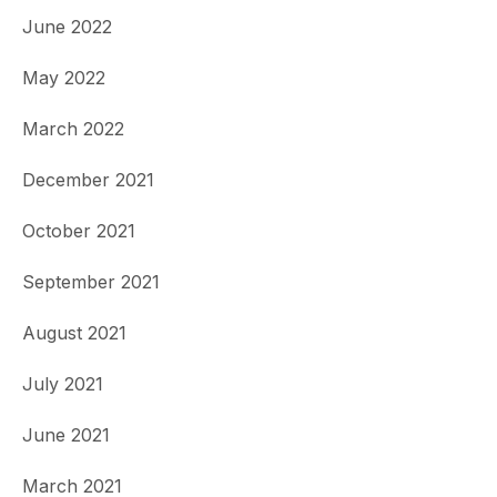
June 2022
May 2022
March 2022
December 2021
October 2021
September 2021
August 2021
July 2021
June 2021
March 2021