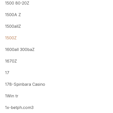
1500 80-20Z
1500A Z
1500allZ
1500Z
1600all 300baZ
1670Z
17
178-Spinbara Casino
1Win tr
1x-betph.com3