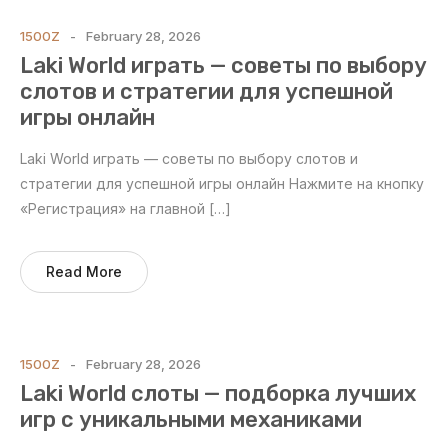
1500Z
February 28, 2026
Laki World играть — советы по выбору
слотов и стратегии для успешной
игры онлайн
Laki World играть — советы по выбору слотов и
стратегии для успешной игры онлайн Нажмите на кнопку
«Регистрация» на главной […]
Read More
1500Z
February 28, 2026
Laki World слоты — подборка лучших
игр с уникальными механиками