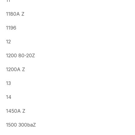
11
1180A Z
1196
12
1200 80-20Z
1200A Z
13
14
1450A Z
1500 300baZ