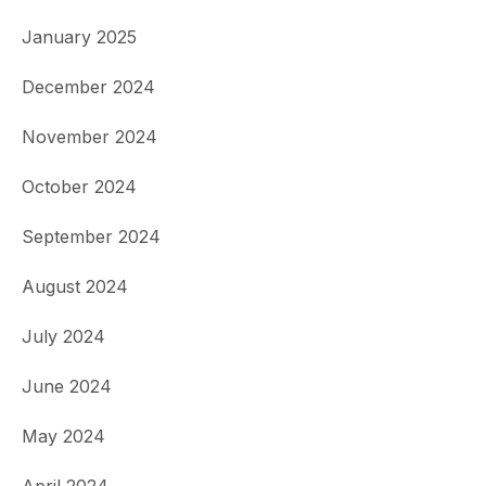
January 2025
December 2024
November 2024
October 2024
September 2024
August 2024
July 2024
June 2024
May 2024