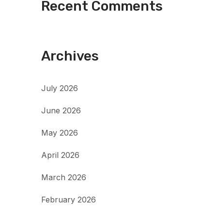
Recent Comments
Archives
July 2026
June 2026
May 2026
April 2026
March 2026
February 2026