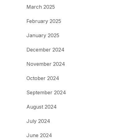
March 2025
February 2025
January 2025
December 2024
November 2024
October 2024
September 2024
August 2024
July 2024
June 2024