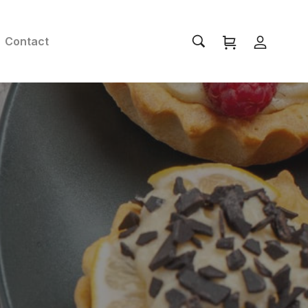
Contact
a