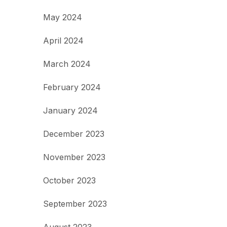
May 2024
April 2024
March 2024
February 2024
January 2024
December 2023
November 2023
October 2023
September 2023