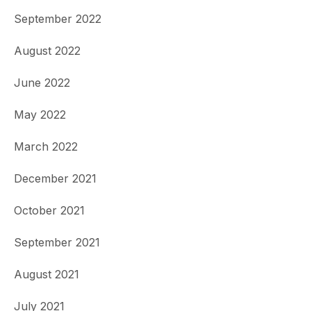
September 2022
August 2022
June 2022
May 2022
March 2022
December 2021
October 2021
September 2021
August 2021
July 2021