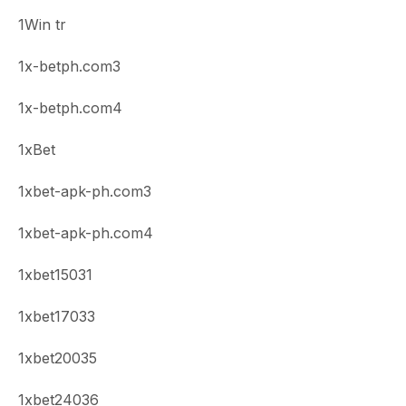
1Win tr
1x-betph.com3
1x-betph.com4
1xBet
1xbet-apk-ph.com3
1xbet-apk-ph.com4
1xbet15031
1xbet17033
1xbet20035
1xbet24036