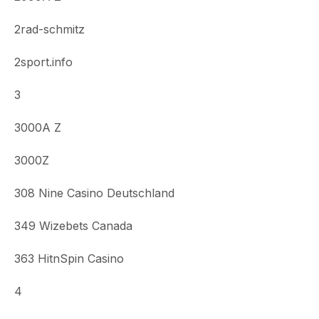
2rad-schmitz
2sport.info
3
3000A Z
3000Z
308 Nine Casino Deutschland
349 Wizebets Canada
363 HitnSpin Casino
4