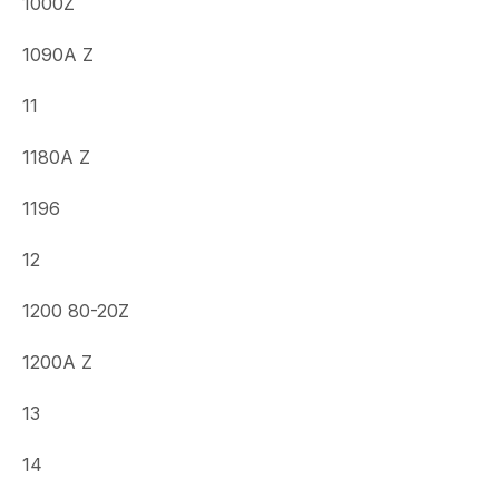
1000Z
1090A Z
11
1180A Z
1196
12
1200 80-20Z
1200A Z
13
14