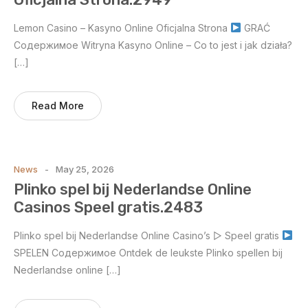
Lemon Casino – Kasyno Online Oficjalna Strona
GRAĆ
Содержимое Witryna Kasyno Online – Co to jest i jak działa?
[…]
Read More
News
May 25, 2026
Plinko spel bij Nederlandse Online
Casinos Speel gratis.2483
Plinko spel bij Nederlandse Online Casino’s ▷ Speel gratis
SPELEN Содержимое Ontdek de leukste Plinko spellen bij
Nederlandse online […]