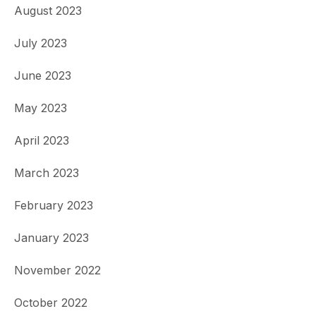
August 2023
July 2023
June 2023
May 2023
April 2023
March 2023
February 2023
January 2023
November 2022
October 2022