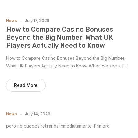
News
July 17, 2026
How to Compare Casino Bonuses
Beyond the Big Number: What UK
Players Actually Need to Know
How to Compare Casino Bonuses Beyond the Big Number:
What UK Players Actually Need to Know When we see a […]
Read More
News
July 14, 2026
pero no puedes retirarlos inmediatamente. Primero