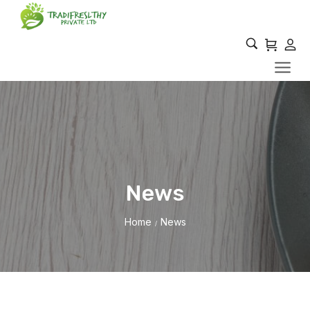
News
Home
News
/