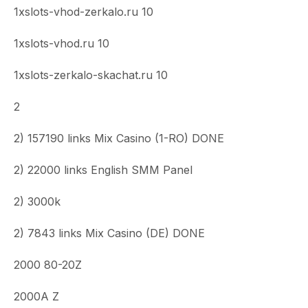
1xslots-vhod-zerkalo.ru 10
1xslots-vhod.ru 10
1xslots-zerkalo-skachat.ru 10
2
2) 157190 links Mix Casino (1-RO) DONE
2) 22000 links English SMM Panel
2) 3000k
2) 7843 links Mix Casino (DE) DONE
2000 80-20Z
2000A Z