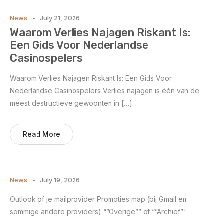
News
July 21, 2026
Waarom Verlies Najagen Riskant Is:
Een Gids Voor Nederlandse
Casinospelers
Waarom Verlies Najagen Riskant Is: Een Gids Voor
Nederlandse Casinospelers Verlies najagen is één van de
meest destructieve gewoonten in […]
Read More
News
July 19, 2026
Outlook of je mailprovider Promoties map (bij Gmail en
sommige andere providers) “”Overige”” of “”Archief””