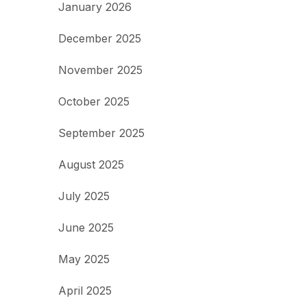
January 2026
December 2025
November 2025
October 2025
September 2025
August 2025
July 2025
June 2025
May 2025
April 2025