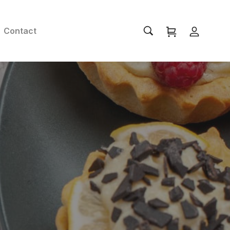
Contact