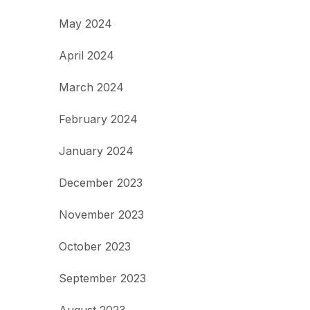
May 2024
April 2024
March 2024
February 2024
January 2024
December 2023
November 2023
October 2023
September 2023