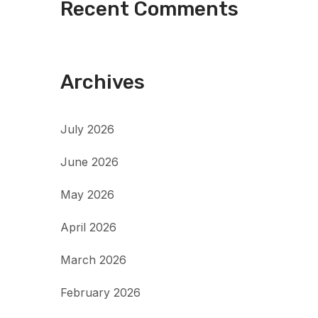
Recent Comments
Archives
July 2026
June 2026
May 2026
April 2026
March 2026
February 2026