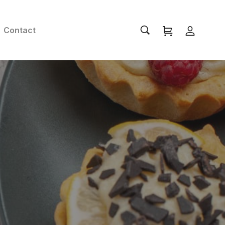
Contact