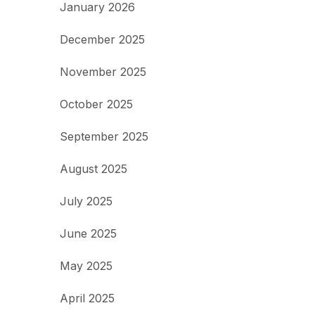
January 2026
December 2025
November 2025
October 2025
September 2025
August 2025
July 2025
June 2025
May 2025
April 2025