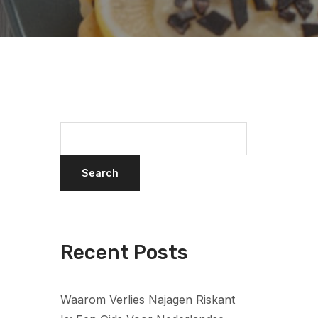
Recent Posts
Waarom Verlies Najagen Riskant