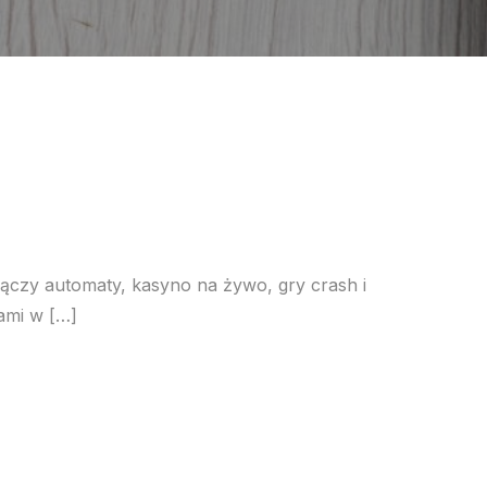
łączy automaty, kasyno na żywo, gry crash i
ami w […]