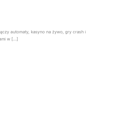
łączy automaty, kasyno na żywo, gry crash i
ami w […]