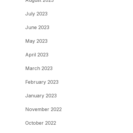
August 2023
July 2023
June 2023
May 2023
April 2023
March 2023
February 2023
January 2023
November 2022
October 2022