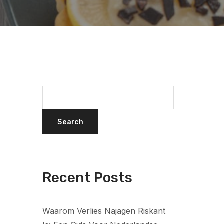
Recent Posts
Waarom Verlies Najagen Riskant