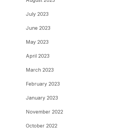
August 2023
July 2023
June 2023
May 2023
April 2023
March 2023
February 2023
January 2023
November 2022
October 2022