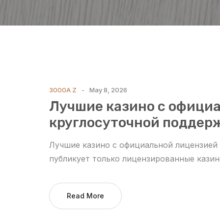
3000A Z
May 8, 2026
Лучшие казино с офици
круглосуточной поддер
Лучшие казино с официальной лицензией
публикует только лицензированные казин
Read More