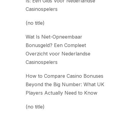
Is: Een Gids Voor Nederlandse
Casinospelers
(no title)
Wat Is Niet-Opneembaar
Bonusgeld? Een Compleet
Overzicht voor Nederlandse
Casinospelers
How to Compare Casino Bonuses
Beyond the Big Number: What UK
Players Actually Need to Know
(no title)