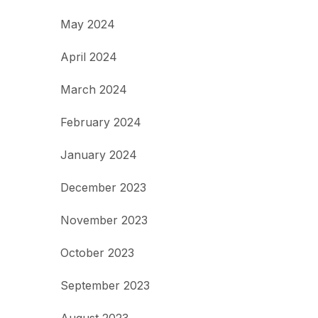
May 2024
April 2024
March 2024
February 2024
January 2024
December 2023
November 2023
October 2023
September 2023