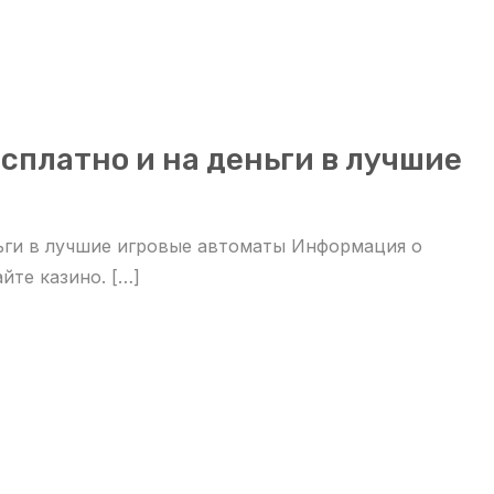
сплатно и на деньги в лучшие
ньги в лучшие игровые автоматы Информация о
йте казино. […]