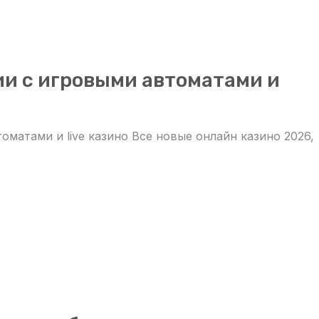
ии с игровыми автоматами и
оматами и live казино Все новые онлайн казино 2026,