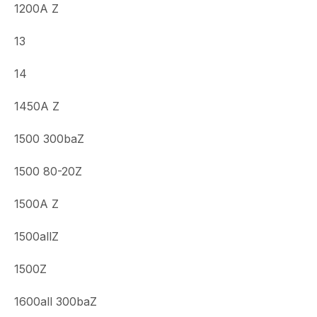
1200A Z
13
14
1450A Z
1500 300baZ
1500 80-20Z
1500A Z
1500allZ
1500Z
1600all 300baZ