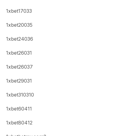
1xbet17033
1xbet20035
1xbet24036
1xbet26031
1xbet26037
1xbet29031
1xbet310310
1xbet60411
1xbet80412