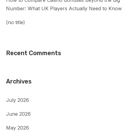
How to Compare Casino Bonuses Beyond the Big
Number: What UK Players Actually Need to Know
(no title)
Recent Comments
Archives
July 2026
June 2026
May 2026