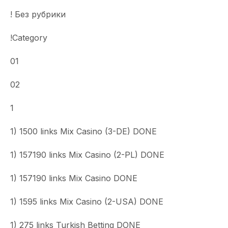
! Без рубрики
!Category
01
02
1
1) 1500 links Mix Casino (3-DE) DONE
1) 157190 links Mix Casino (2-PL) DONE
1) 157190 links Mix Casino DONE
1) 1595 links Mix Casino (2-USA) DONE
1) 275 links Turkish Betting DONE