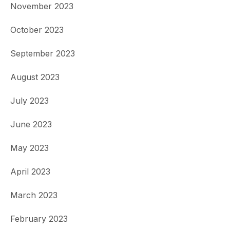
November 2023
October 2023
September 2023
August 2023
July 2023
June 2023
May 2023
April 2023
March 2023
February 2023