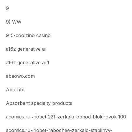
9
9) WW
915-coolzino casino
a16z generative ai
a16z generative ai 1
abaowo.com
Abc Life
Absorbent specialty products
acomics.ru~riobet-221-zerkalo-obhod-blokirovok 100
acomics.ru~riobet-rabochee-zerkalo-stabilnyy-