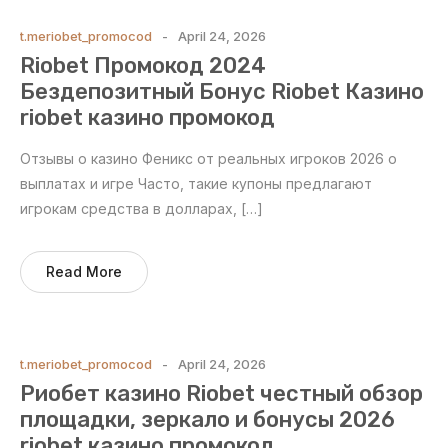
t.meriobet_promocod
April 24, 2026
Riobet Промокод 2024
Бездепозитный Бонус Riobet Казино
riobet казино промокод
Отзывы о казино Феникс от реальных игроков 2026 о
выплатах и игре Часто, такие купоны предлагают
игрокам средства в долларах, […]
Read More
t.meriobet_promocod
April 24, 2026
Риобет казино Riobet честный обзор
площадки, зеркало и бонусы 2026
riobet казино промокод