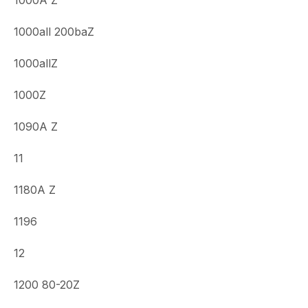
1000A Z
1000all 200baZ
1000allZ
1000Z
1090A Z
11
1180A Z
1196
12
1200 80-20Z