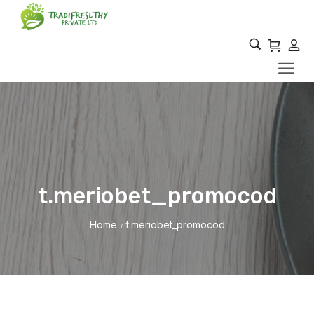
t.meriobet_promocod
Home
t.meriobet_promocod
/