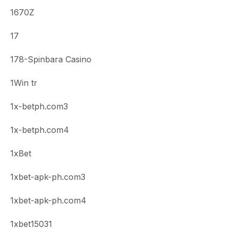
1670Z
17
178-Spinbara Casino
1Win tr
1x-betph.com3
1x-betph.com4
1xBet
1xbet-apk-ph.com3
1xbet-apk-ph.com4
1xbet15031