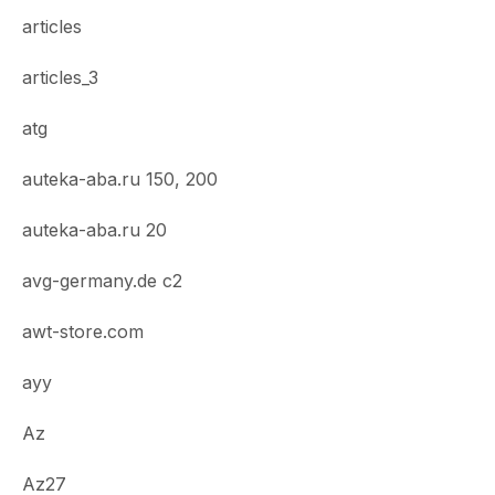
articles
articles_3
atg
auteka-aba.ru 150, 200
auteka-aba.ru 20
avg-germany.de c2
awt-store.com
ayy
Az
Az27