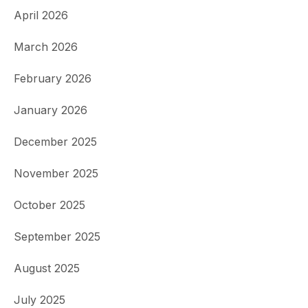
April 2026
March 2026
February 2026
January 2026
December 2025
November 2025
October 2025
September 2025
August 2025
July 2025