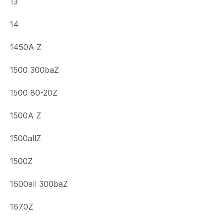
13
14
1450A Z
1500 300baZ
1500 80-20Z
1500A Z
1500allZ
1500Z
1600all 300baZ
1670Z