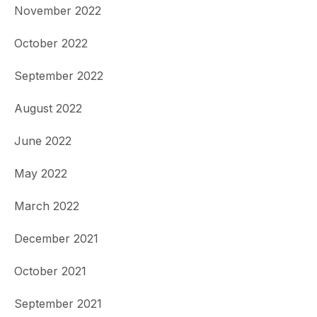
November 2022
October 2022
September 2022
August 2022
June 2022
May 2022
March 2022
December 2021
October 2021
September 2021