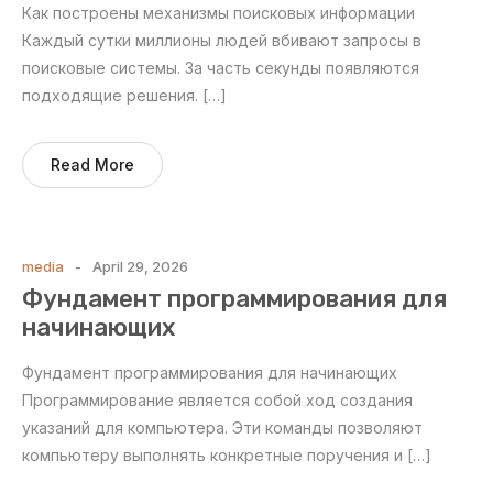
Как построены механизмы поисковых информации
Каждый сутки миллионы людей вбивают запросы в
поисковые системы. За часть секунды появляются
подходящие решения. […]
Read More
media
April 29, 2026
Фундамент программирования для
начинающих
Фундамент программирования для начинающих
Программирование является собой ход создания
указаний для компьютера. Эти команды позволяют
компьютеру выполнять конкретные поручения и […]