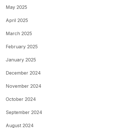
May 2025
April 2025
March 2025
February 2025
January 2025
December 2024
November 2024
October 2024
September 2024
August 2024