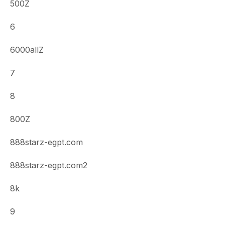
500Z
6
6000allZ
7
8
800Z
888starz-egpt.com
888starz-egpt.com2
8k
9