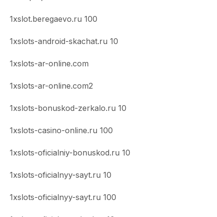
1xslot.beregaevo.ru 100
1xslots-android-skachat.ru 10
1xslots-ar-online.com
1xslots-ar-online.com2
1xslots-bonuskod-zerkalo.ru 10
1xslots-casino-online.ru 100
1xslots-oficialniy-bonuskod.ru 10
1xslots-oficialnyy-sayt.ru 10
1xslots-oficialnyy-sayt.ru 100