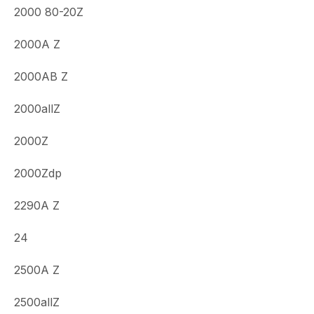
2000 80-20Z
2000A Z
2000AB Z
2000allZ
2000Z
2000Zdp
2290A Z
24
2500A Z
2500allZ