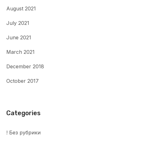
August 2021
July 2021
June 2021
March 2021
December 2018
October 2017
Categories
! Без рубрики