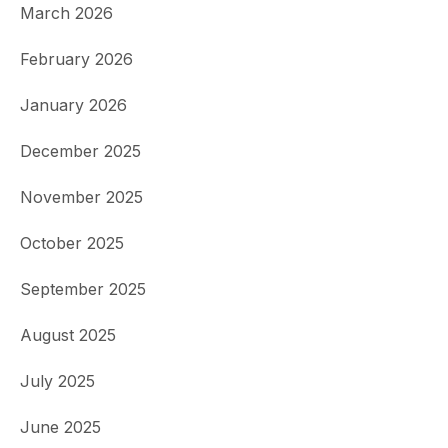
March 2026
February 2026
January 2026
December 2025
November 2025
October 2025
September 2025
August 2025
July 2025
June 2025