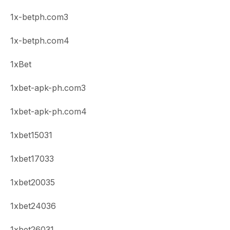
1x-betph.com3
1x-betph.com4
1xBet
1xbet-apk-ph.com3
1xbet-apk-ph.com4
1xbet15031
1xbet17033
1xbet20035
1xbet24036
1xbet26031