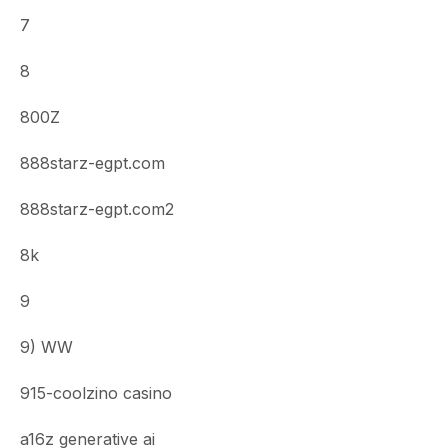
7
8
800Z
888starz-egpt.com
888starz-egpt.com2
8k
9
9) WW
915-coolzino casino
a16z generative ai