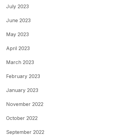
July 2023
June 2023
May 2023
April 2023
March 2023
February 2023
January 2023
November 2022
October 2022
September 2022