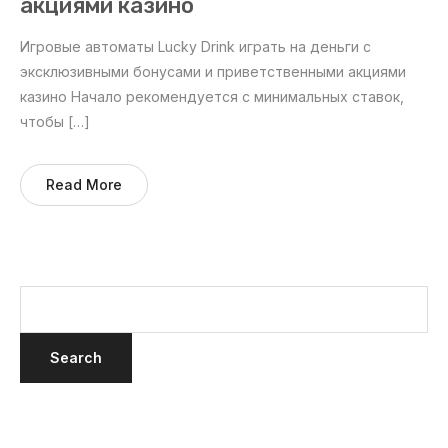
акциями казино
Игровые автоматы Lucky Drink играть на деньги с
эксклюзивными бонусами и приветственными акциями
казино Начало рекомендуется с минимальных ставок,
чтобы […]
Read More