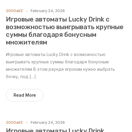
2000allZ
February 24, 2026
Игровые автоматы Lucky Drink с
возможностью выигрывать крупные
суммы благодаря бонусным
множителям
Игровые автоматы Lucky Drink с возможностью
выигрывать крупные суммы благодаря бонусным
множителям В этом раунде игрокам нужно выбрать
бочку, под […]
Read More
2000allZ
February 24, 2026
Игровые автоматы Lucky Drink