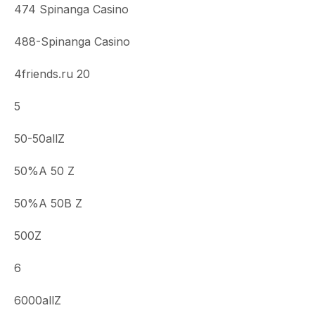
474 Spinanga Casino
488-Spinanga Casino
4friends.ru 20
5
50-50allZ
50%A 50 Z
50%A 50B Z
500Z
6
6000allZ