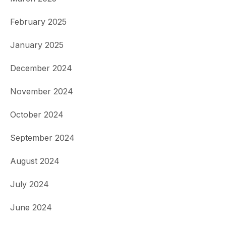
February 2025
January 2025
December 2024
November 2024
October 2024
September 2024
August 2024
July 2024
June 2024