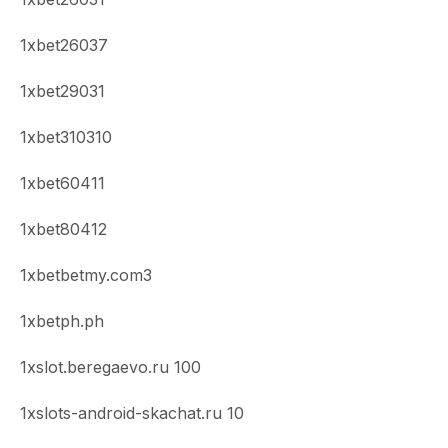
1xbet26037
1xbet29031
1xbet310310
1xbet60411
1xbet80412
1xbetbetmy.com3
1xbetph.ph
1xslot.beregaevo.ru 100
1xslots-android-skachat.ru 10