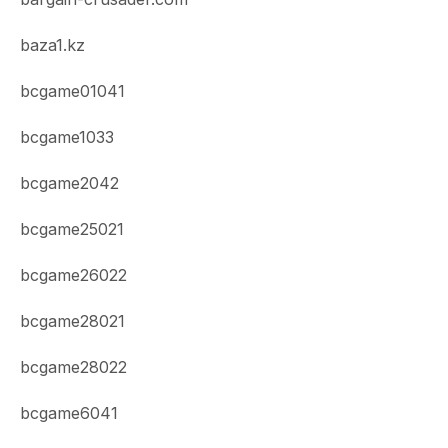
baza1.kz
bcgame01041
bcgame1033
bcgame2042
bcgame25021
bcgame26022
bcgame28021
bcgame28022
bcgame6041