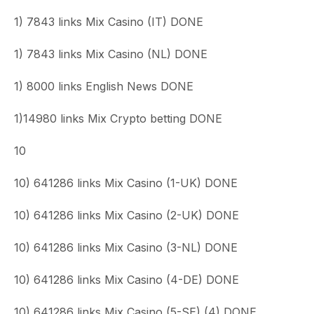
1) 7843 links Mix Casino (IT) DONE
1) 7843 links Mix Casino (NL) DONE
1) 8000 links English News DONE
1)14980 links Mix Crypto betting DONE
10
10) 641286 links Mix Casino (1-UK) DONE
10) 641286 links Mix Casino (2-UK) DONE
10) 641286 links Mix Casino (3-NL) DONE
10) 641286 links Mix Casino (4-DE) DONE
10) 641286 links Mix Casino (5-SE) (4) DONE