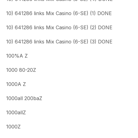
10) 641286 links Mix Casino (6-SE) (1) DONE
10) 641286 links Mix Casino (6-SE) (2) DONE
10) 641286 links Mix Casino (6-SE) (3) DONE
100%A Z
1000 80-20Z
1000A Z
1000all 200baZ
1000allZ
1000Z