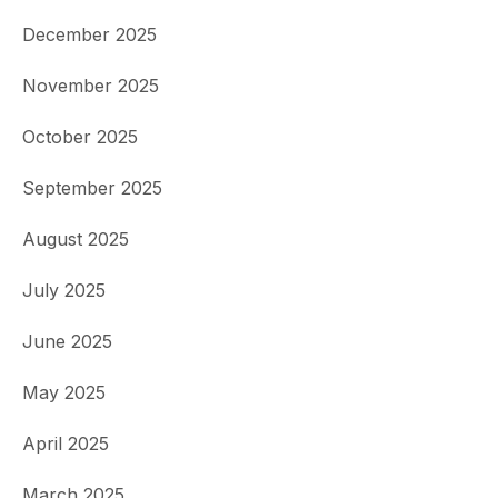
December 2025
November 2025
October 2025
September 2025
August 2025
July 2025
June 2025
May 2025
April 2025
March 2025