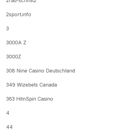
2rad-schmitz
2sport.info
3
3000A Z
3000Z
308 Nine Casino Deutschland
349 Wizebets Canada
363 HitnSpin Casino
4
44