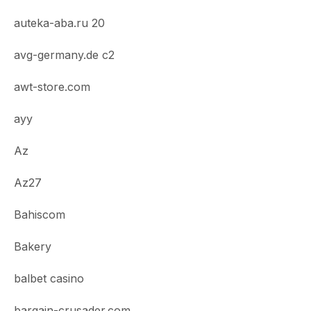
auteka-aba.ru 20
avg-germany.de c2
awt-store.com
ayy
Az
Az27
Bahiscom
Bakery
balbet casino
bargain-crusader.com