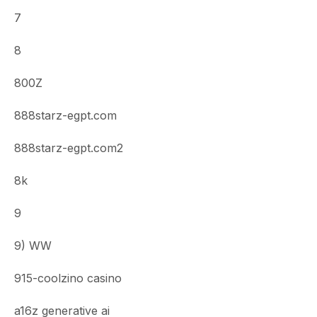
7
8
800Z
888starz-egpt.com
888starz-egpt.com2
8k
9
9) WW
915-coolzino casino
a16z generative ai