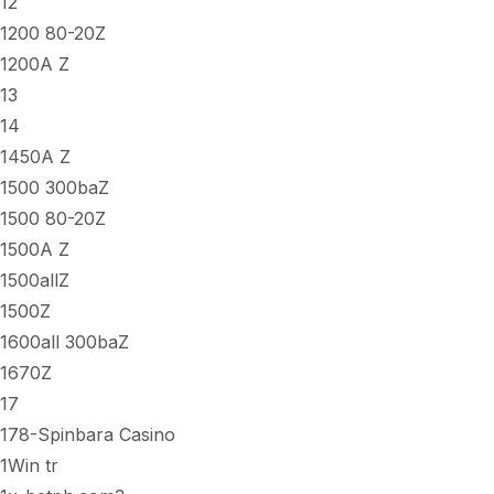
12
1200 80-20Z
1200A Z
13
14
1450A Z
1500 300baZ
1500 80-20Z
1500A Z
1500allZ
1500Z
1600all 300baZ
1670Z
17
178-Spinbara Casino
1Win tr