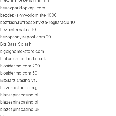
betwoon-2026casino.top
beyazparktopkapi.com
bezdep-s-vyvodom.site 1000
bezflash.rufreespiny-za-registraciu 10
bezhinternat.ru 10
bezopasnyirepost.com 20
Big Bass Splash
bigbighome-store.com
biofuels-scotland.co.uk
biosidermo.com 200
biosidermo.com 50
BitStarz Casino vs.
bizzo-online.com.gr
blazespinscasino.nl
blazespinscasino.pl
blazespinscasino.uk