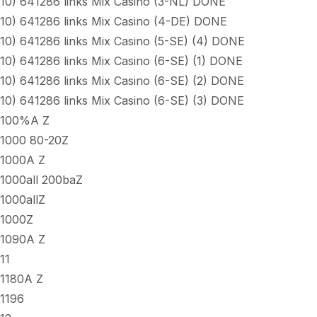
10) 641286 links Mix Casino (3-NL) DONE
10) 641286 links Mix Casino (4-DE) DONE
10) 641286 links Mix Casino (5-SE) (4) DONE
10) 641286 links Mix Casino (6-SE) (1) DONE
10) 641286 links Mix Casino (6-SE) (2) DONE
10) 641286 links Mix Casino (6-SE) (3) DONE
100%A Z
1000 80-20Z
1000A Z
1000all 200baZ
1000allZ
1000Z
1090A Z
11
1180A Z
1196