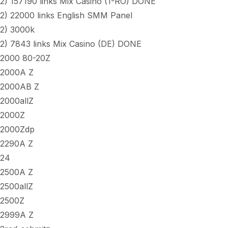
2) 157190 links Mix Casino (1-RO) DONE
2) 22000 links English SMM Panel
2) 3000k
2) 7843 links Mix Casino (DE) DONE
2000 80-20Z
2000A Z
2000AB Z
2000allZ
2000Z
2000Zdp
2290A Z
24
2500A Z
2500allZ
2500Z
2999A Z