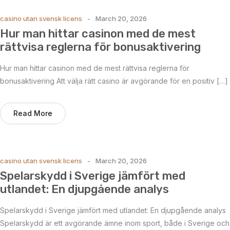
casino utan svensk licens
March 20, 2026
Hur man hittar casinon med de mest
rättvisa reglerna för bonusaktivering
Hur man hittar casinon med de mest rättvisa reglerna för
bonusaktivering Att välja rätt casino är avgörande för en positiv […]
Read More
casino utan svensk licens
March 20, 2026
Spelarskydd i Sverige jämfört med
utlandet: En djupgående analys
Spelarskydd i Sverige jämfört med utlandet: En djupgående analys
Spelarskydd är ett avgörande ämne inom sport, både i Sverige och