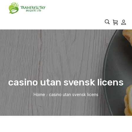
casino utan svensk licens
Home
casino utan svensk licens
/