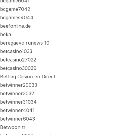
bcgame6041
bcgame7042
bcgames4044
beefonline.de
beka
beregaevo.runews 10
betcasino1033
betcasino27022
betcasino30039
Betflag Casino en Direct
betwinner29033
betwinner3032
betwinner31034
betwinner4041
betwinner6043
Betwoon tr