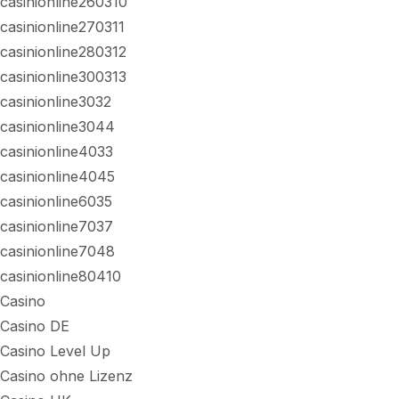
casinionline260310
casinionline270311
casinionline280312
casinionline300313
casinionline3032
casinionline3044
casinionline4033
casinionline4045
casinionline6035
casinionline7037
casinionline7048
casinionline80410
Casino
Casino DE
Casino Level Up
Casino ohne Lizenz