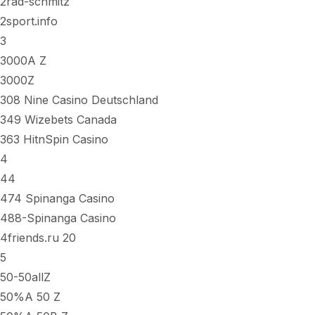
2rad-schmitz
2sport.info
3
3000A Z
3000Z
308 Nine Casino Deutschland
349 Wizebets Canada
363 HitnSpin Casino
4
44
474 Spinanga Casino
488-Spinanga Casino
4friends.ru 20
5
50-50allZ
50%A 50 Z