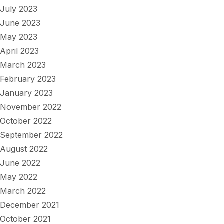
July 2023
June 2023
May 2023
April 2023
March 2023
February 2023
January 2023
November 2022
October 2022
September 2022
August 2022
June 2022
May 2022
March 2022
December 2021
October 2021