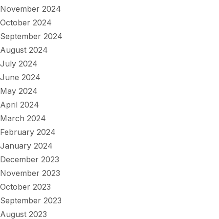
November 2024
October 2024
September 2024
August 2024
July 2024
June 2024
May 2024
April 2024
March 2024
February 2024
January 2024
December 2023
November 2023
October 2023
September 2023
August 2023