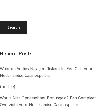
Recent Posts
Waarom Verlies Najagen Riskant Is: Een Gids Voor
Nederlandse Casinospelers
(no title)
Wat Is Niet-Opneembaar Bonusgeld? Een Compleet
Overzicht voor Nederlandse Casinospelers